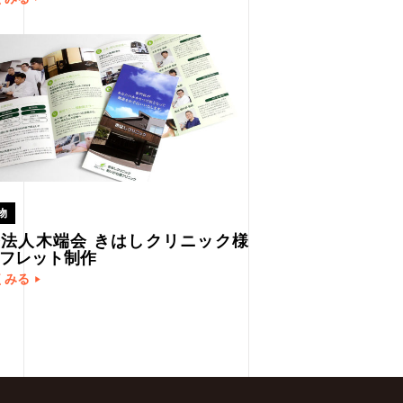
物
法人木端会 きはしクリニック様
フレット制作
くみる