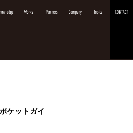
nowledge
Works
Partners
Company
Topics
CONTACT
ンポケットガイ