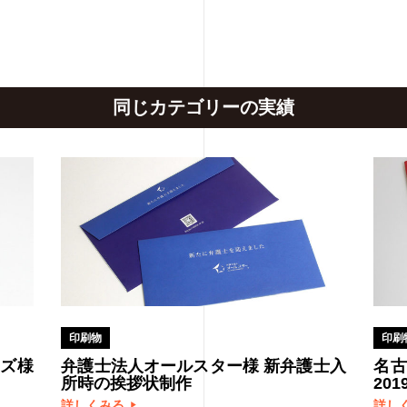
同じカテゴリーの実績
印刷物
印刷
ズ様
弁護士法人オールスター様 新弁護士入
名
所時の挨拶状制作
20
詳しくみる
詳し