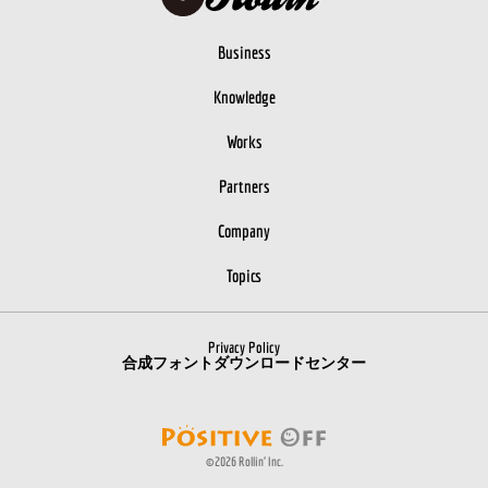
Business
Knowledge
Works
Partners
Company
Topics
Privacy Policy
合成フォントダウンロードセンター
©2026
Rollin' Inc.