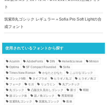
ト
筑紫B丸ゴシック レギュラー＋Sofia Pro Soft Lightの合
成フォント
使用されているフォントから探す
Acumin
AdobeFonts
DIN
Helvetica neue
Minion
Optima
SF Compact Rounded
Sofia
Times New Roman
かなたとひなた
こぶりなゴシック
ゴシックMB
タイプラボ
ヒラギノ丸ゴ
ヒラギノ角ゴ
フォーク
モガ
リュウミン
丸アンチック
丸ゴシック
凸版文久見出しゴシック
新ゴ
明朝
游ゴシック体
源ノ角ゴシック
秀英明朝
筑紫B丸ゴシック
筑紫丸ゴシック
長体